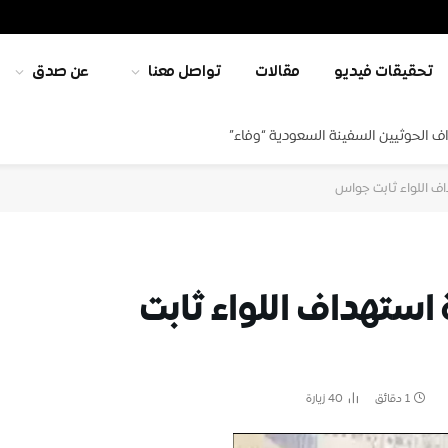
تحقيقات فيديو
مقالات
تواصل معنا
عن صدق
ف الحوثيين السفينة السعودية “وفاء”
ف اللواء ثابت جواس
ستهداف اللواء ثابت
1 دقائق
40
زيارة