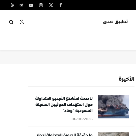
X
فيسبوك
الانستغرام
يوتيوب
تيلقرام
RSS
(Twitter)
تطبيق صدق
الأخيرة
لا صحة لمقاطع الفيديو المتداولة
حول استهداف الحوثيين السفينة
السعودية “وفاء”
06/08/2026
ما حقيقة الصورة المتداولة لدمار