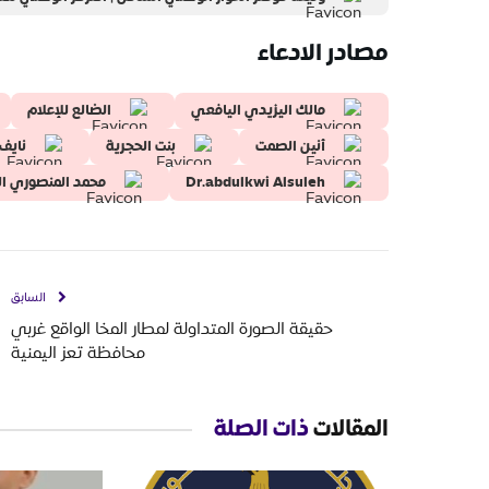
مصادر الادعاء
مالك اليزيدي اليافعي
الضالع للإعلام
أنين الصمت
بنت الحجرية
نايف 
Dr.abdulkwi Alsuleh
محمد المنصوري ا
السابق
حقيقة الصورة المتداولة لمطار المخا الواقع غربي
محافظة تعز اليمنية
المقالات
ذات الصلة