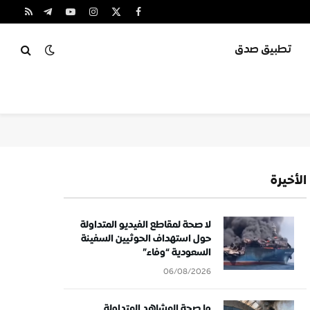
X
فيسبوك
الانستغرام
يوتيوب
تيلقرام
RSS
(Twitter)
تطبيق صدق
الأخيرة
لا صحة لمقاطع الفيديو المتداولة
حول استهداف الحوثيين السفينة
السعودية “وفاء”
06/08/2026
ما صحة المشاهد المتداولة