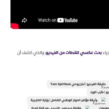
بحث عكسي للقطات من الفيديو
راء
، والذي كشف أن
حقيقة الفيديو | تعز روحي Taiz Spiritual
و | مأرب الورد
وثيقة مؤتمر الحوار الوطني الشامل | وزارة الخارجية
معلومات
مقابلة عيدروس الزبيدي مع قناة الحرة