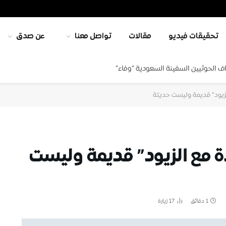
تحقيقات فيديو
مقالات
تواصل معنا
عن صدق
ف الحوثيين السفينة السعودية “وفاء”
زيود” قديمة وليست حديثة
 مع الزيود” قديمة وليست
1 دقائق
17
زيارة