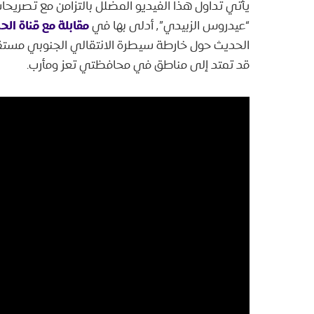
يأتي تداول هذا الفيديو المضلل بالتزامن مع تصريح
مقابلة مع قناة الحر
“عيدروس الزبيدي”٬ أدلى بها في
قد تمتد إلى مناطق في محافظتي تعز ومأرب.