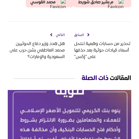
م.بشير صادق شويط
محمد القوسي
السابق
التالي
تحذير من حسابات وهمية تنتحل
هل هدد وزير دفاع الحوثيين
أسماء قيادات حوثية بعد حذفها
محمد العاطفي بشن حرب على
على “إكس”
السعودية والإمارات؟
المقالات
ذات الصلة