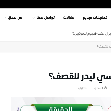
تحقيقات فيديو
مقالات
تواصل معنا
عن صدق
جران عقب هجوم للحوثيين؟
ر للقصف؟
ي ليدر للقصف؟
1 دقائق
16
زيارة