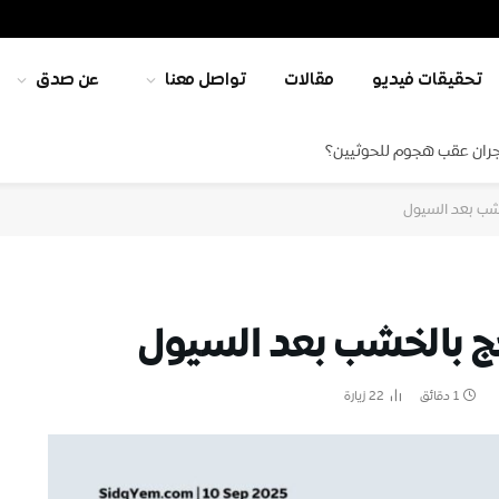
تحقيقات فيديو
مقالات
تواصل معنا
عن صدق
جران عقب هجوم للحوثيين؟
شب بعد السيول
ج بالخشب بعد السيول
1 دقائق
22
زيارة