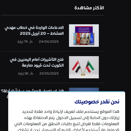
الأكثر مشاهدة
الادعاءات الواردة في خطاب مهدي
المشاط – 20 أبريل 2025
24/04/2025
7K
زيارة
فتح التأشيرات أمام اليمنيين في
الكويت تحت قيود صارمة
25/05/2025
5K
زيارة
هل استهدف الحوثيون سفناً بلا أدلة؟
تحقيق في قائمة الهجمات البحرية
نحن نقدر خصوصيتك
21/01/2025
5K
زيارة
هذا الموقع يستخدم ملف تعريف ارتباط واحد فقط لتحديد
زيارتك دون الحاجة إلى تسجيل الدخول. يتم الاحتفاظ بهذه
المعلومات فقط لغرض تتبع طلبات التحقق من المعلومات التي
قدمتها، ولا تُستخدم لأغراض التتبع أو التسويق. نحن لا نشارك