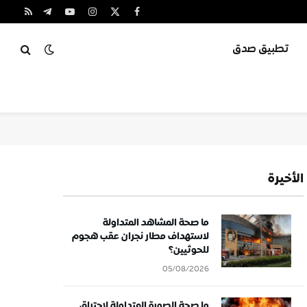
X
فيسبوك
الانستغرام
يوتيوب
تيلقرام
RSS
(Twitter)
تطبيق صدق
الأخيرة
ما صحة المشاهد المتداولة
لاستهداف مطار نجران عقب هجوم
للحوثيين؟
05/08/2026
ما صحة الصورة المتداولة لاحتراق