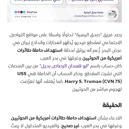
رصد فريق “صدق اليمنية” تداولًا واسعًا على مواقع التواصل
الاجتماعي لمقطع فيديو يُظهر انفجارات واندلاع نيران في
عرض البحر. زُعم أنه يوثق لحظة
استهداف حاملة طائرات
أمريكية من الحوثيين
وغرقها في بحر العرب.
كان حساب باسم “
ابو همدان الرصاص بديل
” من بين المنصات
التي نشرت المقطع. وذكر الحساب أن الحاملة هي
USS
Harry S. Truman (CVN 75)
. كما يُعتقد أنها تعرّضت
لهجوم مباشر من الحوثيين.
الحقيقة
الادعاء بشأن
استهداف حاملة طائرات أمريكية من الحوثيين
وغرقها في بحر العرب
غير صحيح
، والفيديو المتداول لا يمتّ