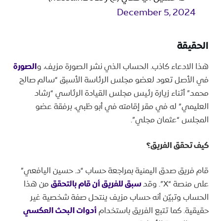
December 5, 2024
الحقيقة
هذا الادعاء كاذب. الحساب الذي نشر الصورة مزيف، و
الصورة
في الأصل تعود لعضو مجلس الرئاسة الأسبق “سالم صالح
محمد” أثناء زيارة رئيس مجلس القيادة الرئاسي “رشاد
العليمي” له في مقر إقامته في أبو ظبي، برفقة عضو
المجلس “عثمان مجلي”.
كيف تحقق الفريق؟
قام فريق صدق اليمنية بمراجعة حساب “د. حسين اليافعي”
على منصة “X”. وقد
سبق للفريق أن قام بالتحقق
من هذا
الحساب وتبيّن أنه حساب مزيف ينتحل صفة شخصية غير
حقيقية. كما تتبع الفريق باستخدام
أدوات البحث العكسي