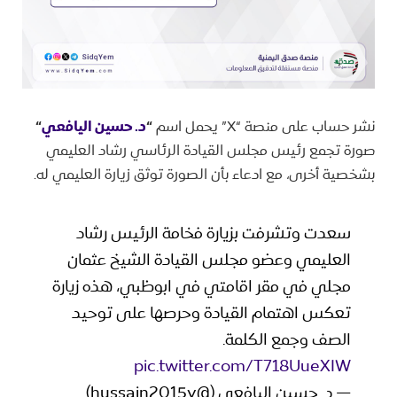
نشر حساب على منصة “X” يحمل اسم
“
د. حسين اليافعي
“
صورة تجمع رئيس مجلس القيادة الرئاسي رشاد العليمي
بشخصية أخرى، مع ادعاء بأن الصورة توثق زيارة العليمي له.
سعدت وتشرفت بزيارة فخامة الرئيس رشاد
العليمي وعضو مجلس القيادة الشيخ عثمان
مجلي في مقر اقامتي في ابوظبي، هذه زيارة
تعكس اهتمام القيادة وحرصها على توحيد
الصف وجمع الكلمة.
pic.twitter.com/T718UueXIW
— د. حسين اليافعي (@hussain2015y)