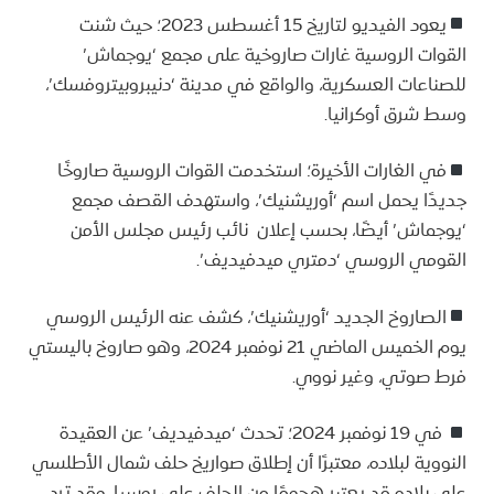
يعود الفيديو لتاريخ 15 أغسطس 2023؛ حيث شنت
القوات الروسية غارات صاروخية على مجمع ‘يوجماش’
للصناعات العسكرية، والواقع في مدينة ‘دنيبروبيتروفسك’،
وسط شرق أوكرانيا.
في الغارات الأخيرة؛ استخدمت القوات الروسية صاروخًا
جديدًا يحمل اسم ‘أوريشنيك’، واستهدف القصف مجمع
‘يوجماش’ أيضًا، بحسب إعلان نائب رئيس مجلس الأمن
القومي الروسي ‘دمتري ميدفيديف’.
الصاروخ الجديد ‘أوريشنيك’، كشف عنه الرئيس الروسي
يوم الخميس الماضي 21 نوفمبر 2024، وهو صاروخ باليستي
فرط صوتي، وغير نووي.
في 19 نوفمبر 2024؛ تحدث ‘ميدفيديف’ عن العقيدة
النووية لبلاده، معتبرًا أن إطلاق صواريخ حلف شمال الأطلسي
على بلاده قد يعتبر هجومًا من الحلف على روسيا، وقد ترد