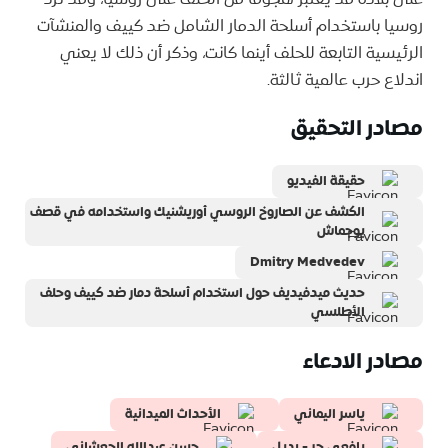
روسيا باستخدام أسلحة الدمار الشامل ضد كييف والمنشآت
الرئيسية التابعة للحلف أينما كانت، وذكر أن ذلك لا يعني
اندلاع حرب عالمية ثالثة.
مصادر التحقيق
حقيقة الفيديو
الكشف عن الصاروخ الروسي أوريشنيك واستخدامه في قصف
يوجماش
Dmitry Medvedev
حديث ميدفيديف حول استخدام أسلحة دمار ضد كييف وحلف
الأطلسي
مصادر الادعاء
ياسر اليماني
الأحداث الميدانية
يافعي حر - بديل
حسن عبدالله الجعشاني