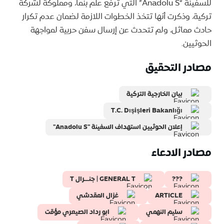
للسفينة “Anadolu S” التي ترفع علم بنما، ومملوكة لشركة
تركية، وذكرت أنها تتخذ الخطوات اللازمة لضمان عدم تكرار
حادث مماثل، ولم تتحدث عن إرسال سفن حربية لمواجهة
الحوثيين.
مصادر التحقيق
بيان الخارجية التركية
T.C. Dışişleri Bakanlığı
إعلان الحوثيين استهداف السفينة "Anadolu S"
مصادر الادعاء
???
GENERAL T | جنـــرال T
ARTICLE
غزال المقدشي
سليم النهمي
ابو رداد الصيعري مؤقت