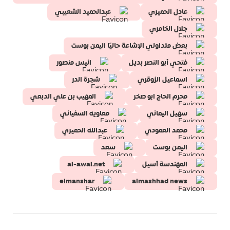
عادل الحميري
عبدالحميد الشعيبي
جلال الخامري
بعض متداولي الإشاعة حاليًا اليمن بوست
فتحي أبو النصر بديل
انيس منصور
اسماعيل الزوقري
شجرة الدر
محرم الحاج ابو صخر
المهيب بن علي الدبعي
سهيل اليماني
معاويه السفياني
محمد العمودي
عبدالله الحميري
اليمن بوست
سعد
المهندسة أسيل
al-awal.net
elmanshar
almashhad news