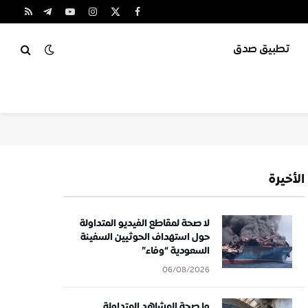
X
فيسبوك
الانستغرام
يوتيوب
تيلقرام
RSS
(Twitter)
تطبيق صدق
الأخيرة
لا صحة لمقاطع الفيديو المتداولة
حول استهداف الحوثيين السفينة
السعودية “وفاء”
06/08/2026
ما صحة المشاهد المتداولة