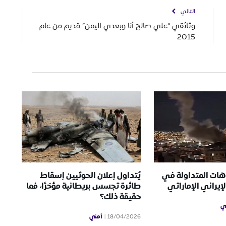
التالي
وثائقي “علي صالح أنا وبعدي اليمن” قديم من عام
2015
هات المتداولة في
يُتداول إعلان الحوثيين إسقاط
إيراني الإماراتي
طائرة تجسس بريطانية مؤخرًا، فما
حقيقة ذلك؟
ي
أمني
18/04/2026