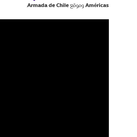
Armada de Chile
Américas
وموقع
.