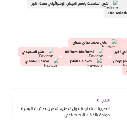
نفي المتحدث باسم الجيش الإسرائيلي صحة الخبر
The Aviati
علي محمد صالح مصلح
ني أخير
AkRam AlaRami
عنتر السعيدي
مر عوض
حميد عبدالقادر
محمد السامعي
التالي
الصورة المتداولة حول تصنيع الصين طائرات اليمنية
مولدة بالذكاء الاصطناعي