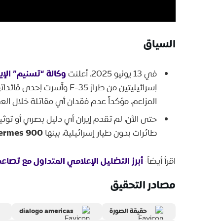
السياق
وكالة “تسنيم” الإير
في 13 يونيو 2025، أعلنت
إسرائيليتين من طراز F-35 وأَسرت إحدى قائداتهما. إلا أن
المزاعم، مؤكداً عدم فقدان أي مقاتلة خلال العم
حتى الآن، لم تقدم إيران أي دليل بصري أو توثيقي يثب
ermes 900
طائرات بدون طيار إسرائيلية، بينها
أبرز التضليل الإعلامي المتداول مع تصاعد
اقرأ أيضاً:
مصادر التحقيق
حقيقة الصورة
dialogo americas