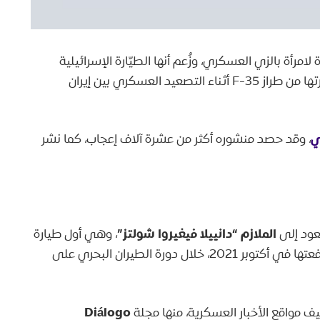
رأة بالزي العسكري، وزُعم أنها الطيّارة الإسرائيلية
“سارة أحرنوت” التي أُسرت في إيران بعد إسقاط طائرتها من طراز F-35 أثناء التصعيد العسكري بين إيران
ي
، وقد حصد منشوره أكثر من عشرة آلاف إعجاب، كما نشر
الملازم “دانييلا فيغيروا شولتز”
تعود إلى
، وهي أول طيارة
، وقد أنهت تدريبها على رأس دفعتها في أكتوبر 2021، خلال دورة الطيران البحري على
Diálogo
ف مواقع الأخبار العسكرية، منها مجلة