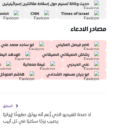
حديث وكالة تسنيم حول إسقاط مقاتلتين إسرائيليتين
onist
CNN
Times of Israel
مصادر الادعاء
ناصر فيصل العكيلي
ابو ساجد محمد علي
رشاش الحميقاني الحميقاني
الهدهد اليما
علي الحيدري
غيمة صنعانية
ع
ابو بنيان مسعود الشدادي
هاشم المتوكل
السابق
لا صحة للفيديو الذي زُعم أنه يوثق صاروخًا إيرانيًا
يصيب برجًا سكنيًا في تل أبيب