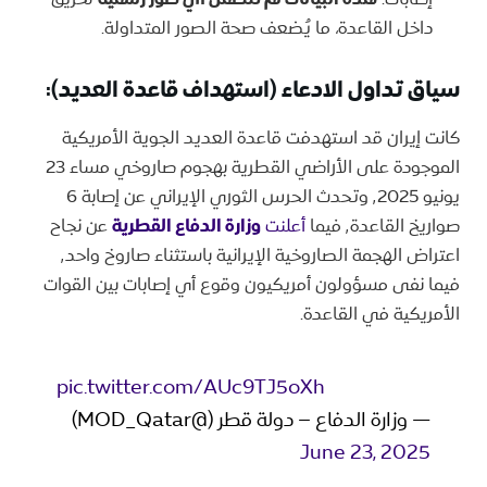
داخل القاعدة، ما يُضعف صحة الصور المتداولة.
سياق تداول الادعاء (استهداف قاعدة العديد):
كانت إيران قد استهدفت قاعدة العديد الجوية الأمريكية
الموجودة على الأراضي القطرية بهجوم صاروخي مساء 23
يونيو ٬2025 وتحدث الحرس الثوري الإيراني عن إصابة 6
صواريخ القاعدة٬ فيما
أعلنت
وزارة الدفاع القطرية
عن نجاح
اعتراض الهجمة الصاروخية الإيرانية باستثناء صاروخ واحد٬
فيما نفى مسؤولون أمريكيون وقوع أي إصابات بين القوات
الأمريكية في القاعدة.
pic.twitter.com/AUc9TJ5oXh
— وزارة الدفاع – دولة قطر (@MOD_Qatar)
June 23, 2025