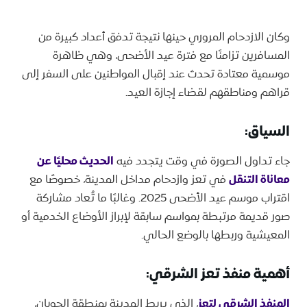
وكان الازدحام المروري حينها نتيجة تدفق أعداد كبيرة من
المسافرين تزامنًا مع فترة عيد الأضحى، وهي ظاهرة
موسمية معتادة تحدث عند إقبال المواطنين على السفر إلى
قراهم ومناطقهم لقضاء إجازة العيد.
السياق:
جاء تداول الصورة في وقت يتجدد فيه
الحديث محليًا عن
معاناة التنقل
في تعز وازدحام مداخل المدينة، خصوصًا مع
اقتراب موسم عيد الأضحى 2025. وغالبًا ما تُعاد مشاركة
صور قديمة مرتبطة بمواسم سابقة لإبراز الأوضاع الخدمية أو
المعيشية وربطها بالوضع الحالي.
أهمية منفذ تعز الشرقي:
المنفذ الشرقي لتعز
، الذي يربط المدينة بمنطقة الحوبان،