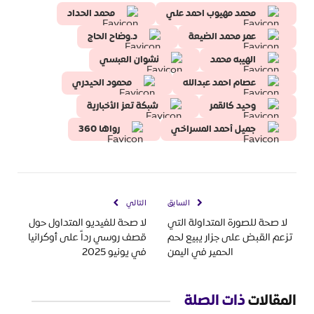
محمد مهيوب احمد علي
محمد الحداد
عمر محمد الضيعة
د.وضاح الحاج
الهيبه محمد
نشوان العبسي
عصام احمد عبدالله
محمود الحيدري
وحيد كالقمر
شبكة تعز الأخبارية
جميل أحمد المسراخي
رواها 360
السابق
التالي
لا صحة للصورة المتداولة التي
لا صحة للفيديو المتداول حول
تزعم القبض على جزار يبيع لحم
قصف روسي رداً على أوكرانيا
الحمير في اليمن
في يونيو 2025
المقالات
ذات الصلة