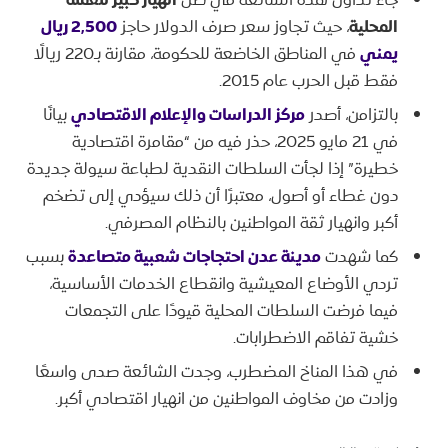
جاء تداول هذه الشائعة في ظل
انهيار كبير للعملة
المحلية
، حيث تجاوز سعر صرف الدولار حاجز
2,500 ريال
يمني
في المناطق الخاضعة للحكومة، مقارنة بـ220 ريالًا
فقط قبل الحرب عام 2015.
بالتزامن، أصدر
مركز الدراسات والإعلام الاقتصادي
بيانًا
في 21 مايو 2025، حذر فيه من “مقامرة اقتصادية
خطيرة” إذا لجأت السلطات النقدية لطباعة سيولة جديدة
دون غطاء أو أصول، معتبرًا أن ذلك سيؤدي إلى تضخم
أكبر وانهيار ثقة المواطنين بالنظام المصرفي.
كما شهدت
مدينة عدن احتجاجات شعبية متصاعدة
بسبب
تردي الأوضاع المعيشية وانقطاع الخدمات الأساسية،
فيما فرضت السلطات المحلية قيودًا على التجمعات
خشية تفاقم الاضطرابات.
في هذا المناخ المضطرب، وجدت الشائعة صدى واسعًا
وزادت من مخاوف المواطنين من انهيار اقتصادي أكبر.