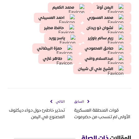
اليمن أولاً
محمد الكميم
محمد المسوري
احمد المسيبلي
نشوان ذو ريدان
حافظ مطير
ريم سالم باوزير
ياسر رويد
صادق المحمودي
حمزة البيضاني
عبدالسلام وافي
طاهر غازي
الشيخ علي آل شيبان
السابق
التالي
قوات المنطقة العسكرية
تحذير خاطئ حول دواء ديكلوف
الأولى لم تنسحب من حضرموت
المصنوع في اليمن
المقالات
ذات الصلة