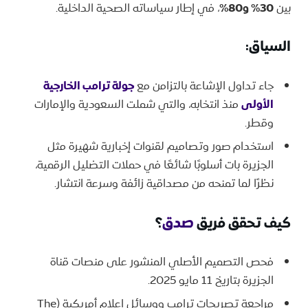
بين
30% و80%
، في إطار سياساته الصحية الداخلية.
السياق:
جاء تداول الإشاعة بالتزامن مع
جولة ترامب الخارجية
الأولى
منذ انتخابه، والتي شملت السعودية والإمارات
وقطر.
استخدام صور وتصاميم لقنوات إخبارية شهيرة مثل
الجزيرة بات أسلوبًا شائعًا في حملات التضليل الرقمية،
نظرًا لما تمنحه من مصداقية زائفة وسرعة انتشار.
كيف تحقق فريق
صدق
؟
فحص التصميم الأصلي المنشور على منصات قناة
الجزيرة بتاريخ 11 مايو 2025.
مراجعة تصريحات ترامب ووسائل إعلام أمريكية (The