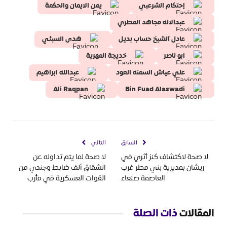
إحتكام الشرعبي
يمن الايمان والحكمة
عبدالاله مجاهد المطري
عادل آلشيخ حساب بديل
هدى السبئي
ابو ناصر
خديجة المهرية
علي عياش السمنه العود
عبدالله ابراهيم
Ali Raqpan
Bin Fuad Alaswadi
السابق
التالي
لا صحة لاكتشاف كنز أثري في
لا صحة لما يتم تداوله عن
ريشان بمديرية بني مطر غرب
انشقاق ألف ضابط وجندي من
العاصمة صنعاء
القوات العسكرية في مأرب
المقالات
ذات الصلة