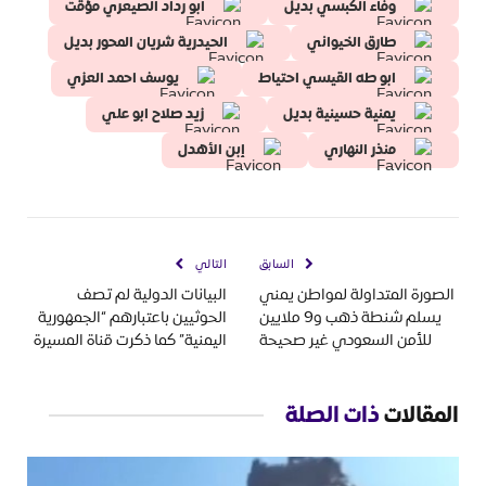
وفاء الكبسي بديل
ابو رداد الصيعري مؤقت
طارق الخيواني
الحيدرية شريان المحور بديل
ابو طه القيسي احتياط
يوسف احمد العزي
يمنية حسينية بديل
زيد صلاح ابو علي
منذر النهاري
إبن الأهدل
السابق
التالي
الصورة المتداولة لمواطن يمني
البيانات الدولية لم تصف
يسلم شنطة ذهب و9 ملايين
الحوثيين باعتبارهم “الجمهورية
للأمن السعودي غير صحيحة
اليمنية” كما ذكرت قناة المسيرة
المقالات
ذات الصلة