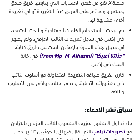
منصة
X
هو من ضمن الحسابات التي يتابعها فريق صدق
باستمرار، ولم تمر على الفريق هذا التغريدة أو أي تغريدة
أخرى مشابهة لها.
تم البحث- باستخدام الكلمات المفتاحية والبحث المتقدم
في إكس في سجل تغريدات النائب الحزمي، ولم يظهر
أي سجل لهذه العبارة. بالإمكان البحث عن طريق كتابة:
“خذلتنا أمريكا” (from:Mp_M_Alhazmi)
في خانة
البحث في إكس
قارن الفريق صياغة التغريدة المتداولة مع أسلوب النائب
في منشوراته الأصلية، واتضح اختلاف واضح في الأسلوب
واللغة.
سياق نشر الادعاء:
جاء تداول المنشور المزيف المنسوب للنائب الحزمي بالتزامن
مع
تصريحات ترامب
التي قال فيها إن الحوثيين “لا يريدون