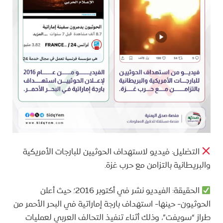
التضليل: فيديو لاستهداف الحوثيين للبارجات الأمريكية
والبريطانية بالتزامن مع حرب غزة.
الحقيقة: الفيديو نشر في أكتوبر 2016؛ حيث أعلن
الحوثيون- حينها- استهداف بارجة إماراتية في البحر الأحمر من
طراز “سويفت”، وذلك أثناء تنفيذ التحالف العربي لعمليات