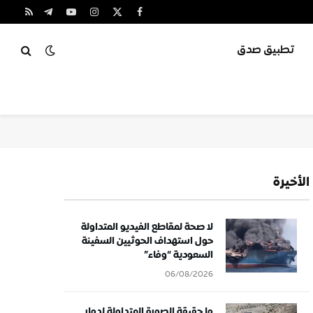
X
فيسبوك
الانستغرام
يوتيوب
تيلقرام
RSS
(Twitter)
تطبيق صدق
الأخيرة
لا صحة لمقاطع الفيديو المتداولة
حول استهداف الحوثيين السفينة
السعودية “وفاء”
06/08/2026
ما حقيقة الصورة المتداولة لدمار