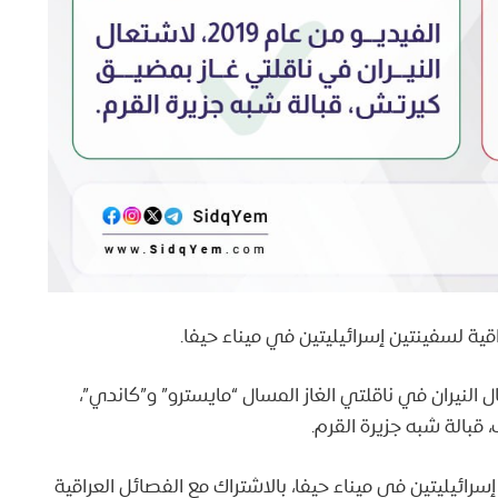
ية لسفينتين إسرائيليتين في ميناء حيفا.
21 يناير 2019، ويظهر اشتعال النيران في ناقلتي الغاز المسال “مايسترو” و”كاندي”،
 قبالة شبه جزيرة القرم.
ينتين إسرائيليتين في ميناء حيفا، بالاشتراك مع الفصائل العراقية