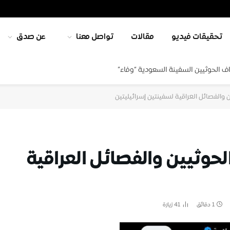
تحقيقات فيديو
مقالات
تواصل معنا
عن صدق
ف الحوثيين السفينة السعودية “وفاء”
والفصائل العراقية لسفينتين إسرائيليتين
حوثيين والفصائل العراقية
1 دقائق
41
زيارة