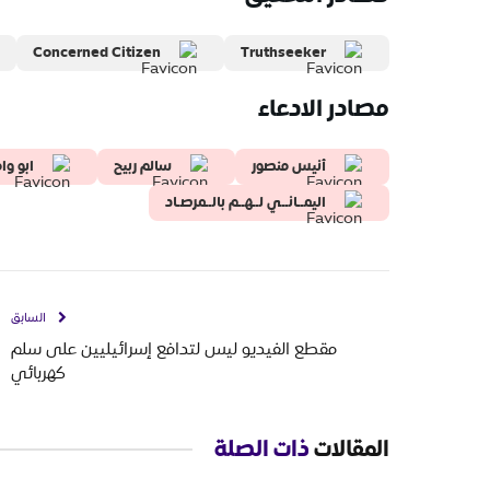
Concerned Citizen
Truthseeker
مصادر الادعاء
أنيس منصور
سالم ربيح
ابو وا
اليمــانــي لــهــم بالــمرصـاد
السابق
مقطع الفيديو ليس لتدافع إسرائيليين على سلم
كهربائي
المقالات
ذات الصلة