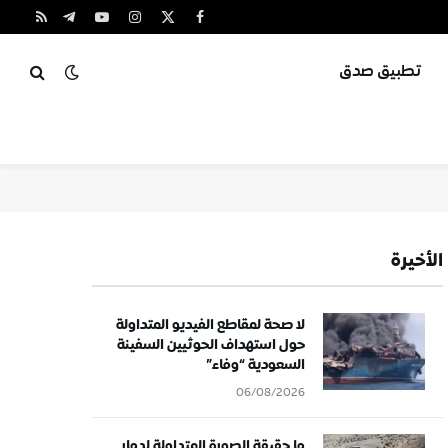
X
فيسبوك
الانستغرام
يوتيوب
تيلقرام
RSS
(Twitter)
تطبيق صدق
الأخيرة
لا صحة لمقاطع الفيديو المتداولة
حول استهداف الحوثيين السفينة
السعودية “وفاء”
06/08/2026
ما حقيقة الصورة المتداولة لدمار