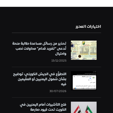
اختيارات المحرر
تحذير من رسائل مساعدة طالبة منحة
تُدعى “تغريد قدام” محاولات نصب
واحتيال
15/11/2025
التطوُّع في الجيش الكويتي: توضيح
بشأن شمول اليمنيين أو المقيمين
فيه
30/07/2026
فتح التأشيرات أمام اليمنيين في
الكويت تحت قيود صارمة