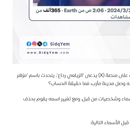
? بالتزامن مع أحداث مدينة رداع بالبيضاء؛ ظهر حساب على منصة (X) يدعى ‘الزيلعي رداع’، يتحدث باسم ‘مزهر
أنه وصل مدينة مأرب، فما حقيقة الحساب؟
سماء وشخصيات من قبل، ومع تغيير اسمه يقوم بحذف
بل الأسماء التالية: