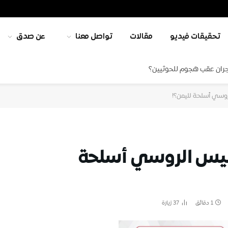
تحقيقات فيديو
مقالات
تواصل معنا
عن صدق
جران عقب هجوم للحوثيين؟
روسي أسلحة لليمن؟!
رئيس الروسي أسلحة
1 دقائق
37
زيارة