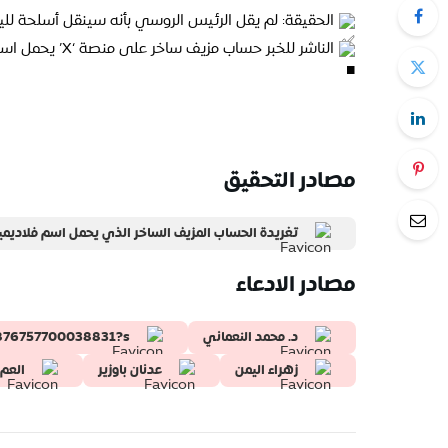
الحقيقة: لم يقل الرئيس الروسي بأنه سينقل أسلحة للي
الناشر للخبر حساب مزيف ساخر على منصة ‘X’ يحمل اسم ‘فلاديمير بوتين (parody)’.
مصادر التحقيق
تغريدة الحساب المزيف الساخر الذي يحمل اسم فلاديمير بوتين
مصادر الادعاء
د. محمد النعماني
6876757700038831?s=
زهراء اليمن
عدنان باوزير
العم 