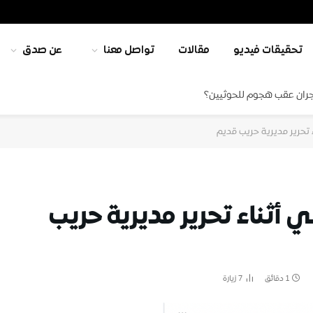
تحقيقات فيديو
مقالات
تواصل معنا
عن صدق
جران عقب هجوم للحوثيين؟
 تحرير مديرية حريب قديم
 أثناء تحرير مديرية حريب
1 دقائق
7
زيارة