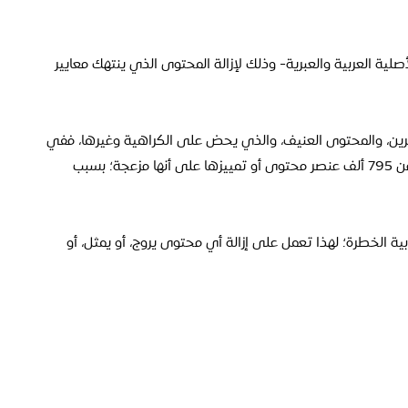
ية العربية والعبرية- وذلك لإزالة المحتوى الذي ينتهك معايير
ين، والمحتوى العنيف، والذي يحض على الكراهية وغيرها، ففي
الأيام الثلاثة التي تلت يوم 7 أكتوبر؛ قامت ميتا بإزالة أكثر من 795 ألف عنصر محتوى أو تمييزها على أنها مزعجة؛ بسبب
من المنظمات الإرهابية الخطرة؛ لهذا تعمل على إزالة أي محتوى يروج، أو يمثل، أو