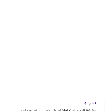
التالي
حقيقة الصور المتداولة لهيكل خرساني لملعب ‎لحج