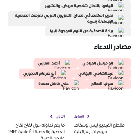
اتهامها بانتحال شخصية مريض، والتشهير
تقرير استقصائي لصالح التلفزيون العربي تعرضت الصحفية
للمساءلة بسببه
براءة الصحفية من التهم الموجهة إليها
مصادر الادعاء
ابو مرسل المرادي
أحمد النماري
عبدالشافي النبهاني
أبو ضرغام الحجوري
سونيا الصالح
علي فاضل صعدة
السابق
التالي
مقطع الفيديو ليس لإسقاط
ما يتم تداوله حول لقاح لقاح
مروحيات إسرائيلية
الحصبة والحصبة الألمامية “MR”
عار من الصحة