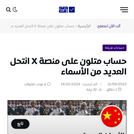
أنت الآن تتصفح:
الرئيسية
»
حساب متلون على منصة X انتحل العديد من الأسماء
حسابات مزيفة
حساب متلون على منصة X انتحل
العديد من الأسماء
11/09/2023
آخر تحديث:
14/10/2024
لا توجد تعليقات
1 دقائق
32
زيارة