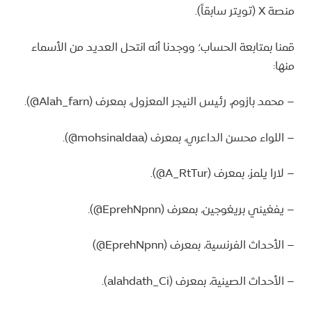
منصة X (تويتر سابقاً).
قمنا بمتابعة الحساب؛ ووجدنا أنه انتحل العديد من الأسماء
منها:
– محمد بازوم، رئيس النيجر المعزول، بمعرف (Alah_farn@).
– اللواء محسن الداعري، بمعرف (mohsinaldaa@).
– لارا يلمز، بمعرف (A_RtTur@).
– يفغيني بريغوجين، بمعرف (EprehNpnn@).
– الأحداث الفرنسية، بمعرف (EprehNpnn@)
– الأحداث الصينية، بمعرف (alahdath_Ci).