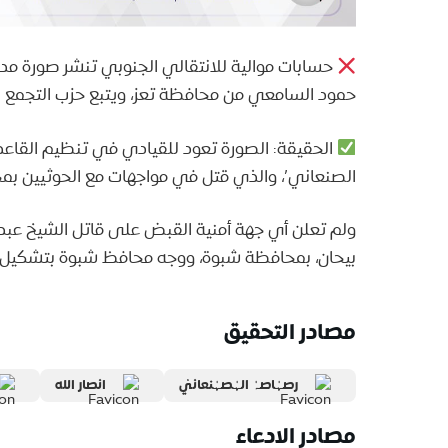
حسابات موالية للانتقالي الجنوبي تنشر صورة مدع
حمود السامعي من محافظة تعز، ويتبع حزب التجمع ال
الحقيقة: الصورة تعود للقيادي في تنظيم القاع
الصنعاني’، والذي قتل في مواجهات مع الحوثيين بمحافظ
ولم تعلن أي جهة أمنية القبض على قاتل الشيخ عبدا
بيحان، بمحافظة شبوة، ووجه محافظ شبوة بتشكيل 
مصادر التحقيق
رصہٰاصہٰ الہٰصہٰنعانيٰ
انصار الله
مصادر الادعاء