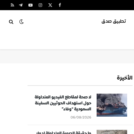
X
فيسبوك
الانستغرام
يوتيوب
تيلقرام
RSS
(Twitter)
تطبيق صدق
الأخيرة
لا صحة لمقاطع الفيديو المتداولة
حول استهداف الحوثيين السفينة
السعودية “وفاء”
06/08/2026
ما حقيقة الصورة المتداولة لدمار