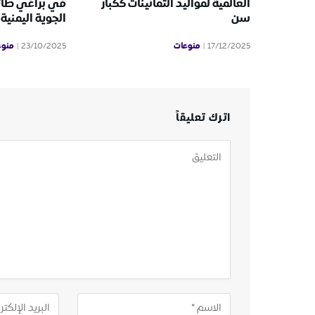
العالمية لمواليد الثمانينات ككبار
في براغي طائ
سن
الجوية اليمنية
منوعات
منوع
23/10/2025
17/12/2025
اترك تعليقاً