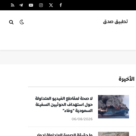
X
فيسبوك
الانستغرام
يوتيوب
تيلقرام
RSS
(Twitter)
تطبيق صدق
الأخيرة
لا صحة لمقاطع الفيديو المتداولة
حول استهداف الحوثيين السفينة
السعودية “وفاء”
06/08/2026
ما حقيقة الصورة المتداولة لدمار