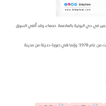
رة تعود لعام 1978م لسوق الحمير في حي البونية بالعاصمة صنعاء، وقد أُلغي السوق
الحقيقة: الصورة ليست من العاصمة صنعاء وليست من عام 1978؛ وإنما هي صورة حديثة من مدينة