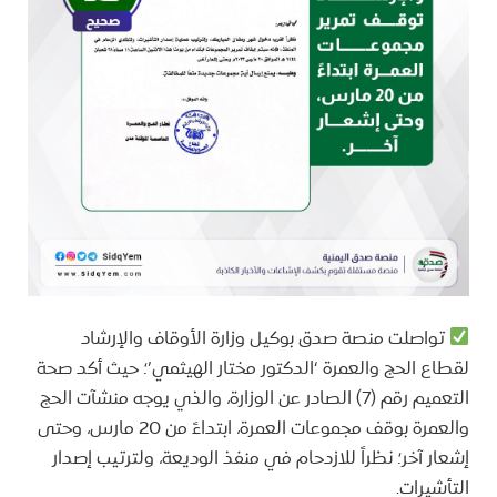
تواصلت منصة صدق بوكيل وزارة الأوقاف والإرشاد
لقطاع الحج والعمرة ‘الدكتور مختار الهيثمي’؛ حيث أكد صحة
التعميم رقم (7) الصادر عن الوزارة، والذي يوجه منشآت الحج
والعمرة بوقف مجموعات العمرة، ابتداءً من 20 مارس، وحتى
إشعار آخر؛ نظراً للازدحام في منفذ الوديعة، ولترتيب إصدار
التأشيرات.