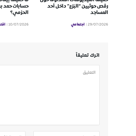
رقص حوثيين “البَرَع” داخل أحد
حسابات حمد ب
المساجد
الحزمي؟
اجتماعي
اقت
10/07/2026
29/07/2026
اترك تعليقاً