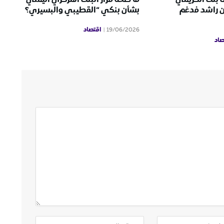
ن راشد فدغم
بشأن بنكي “القطيبي والبسيري؟
اقتصاد
19/06/2026
صاد