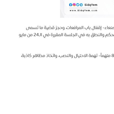
صنعاء- إقفال باب المرافعات، وحجز قضية ما تسمى
بـ’مجموعة قصر السلطانة’ التابعة لبلقيس الحداد؛ للحكم والنطق به في الجلسة المقررة في الـ24 من مايو
يواجه المتهمون في هذه القضية- والبالغ عددهم 82 متهماً- تهمة الاحتيال والنصب، واتخاذ مظاهر كاذبة،