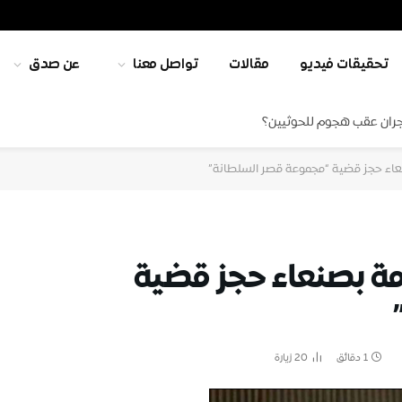
تحقيقات فيديو
مقالات
تواصل معنا
عن صدق
جران عقب هجوم للحوثيين؟
نعاء حجز قضية “مجموعة قصر السلطانة”
امة بصنعاء حجز قضية
1 دقائق
20
زيارة