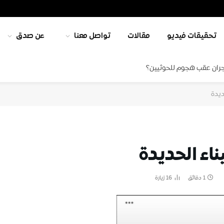
تحقيقات فيديو
مقالات
تواصل معنا
عن صدق
جران عقب هجوم للحوثيين؟
ديدة
اء الحديدة
1 دقائق
16
زيارة