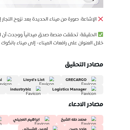
الإشاعة: صورة من ميناء الحديدة بعد نزوح التجار إ
الحقيقة: تحققت منصة صدق ميدانياً ووجدت أن ال
خلال العنوان على رافعات الميناء- إلى ميناء بانكوك ف
مصادر التحقيق
i
Lloyd's List
GRECARGO
industrybiz
Logistics Manager
مصادر الادعاء
محمد طه الشيخ
ابراهيم العجيلي
ماجد حسن
أويس الشيباني