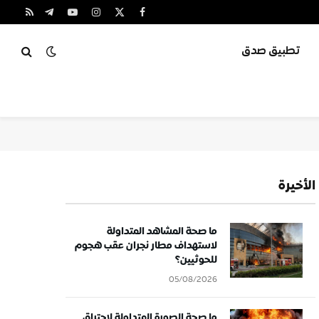
X
فيسبوك
الانستغرام
يوتيوب
تيلقرام
RSS
(Twitter)
تطبيق صدق
الأخيرة
ما صحة المشاهد المتداولة
لاستهداف مطار نجران عقب هجوم
للحوثيين؟
05/08/2026
ما صحة الصورة المتداولة لاحتراق