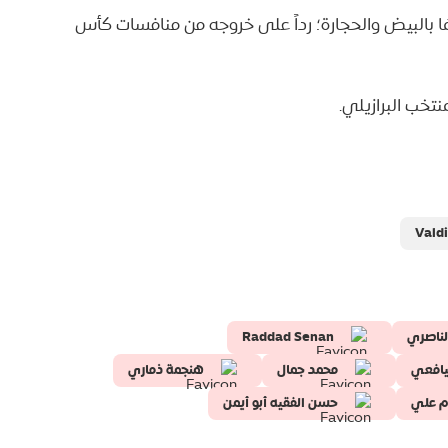
ها بالبيض والحجارة؛ رداً على خروجه من منافسات كأس
Valdi
الناصري
Raddad Senan
يافعي
محمد جمال
هنجمة ذماري
 علي
حسن الفقيه أبو أيمن