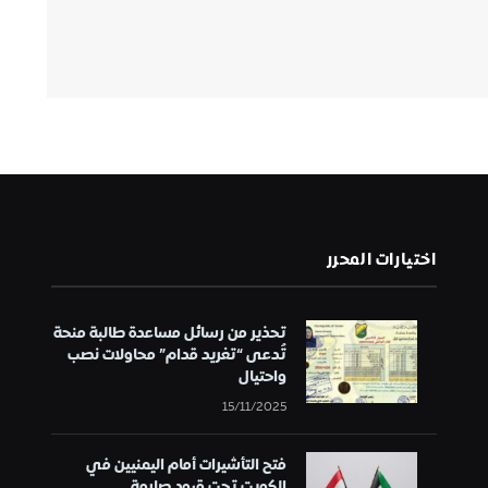
اختيارات المحرر
تحذير من رسائل مساعدة طالبة منحة
تُدعى “تغريد قدام” محاولات نصب
واحتيال
15/11/2025
فتح التأشيرات أمام اليمنيين في
الكويت تحت قيود صارمة