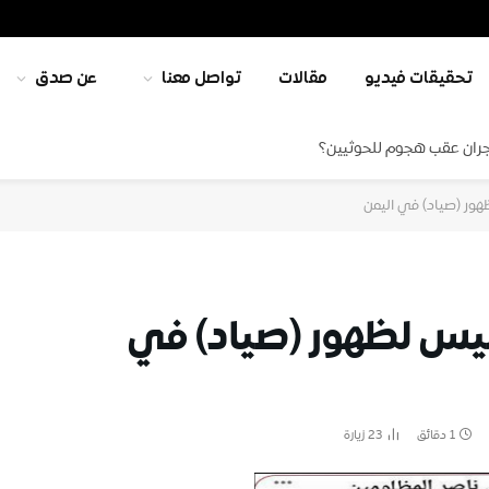
تحقيقات فيديو
مقالات
تواصل معنا
عن صدق
جران عقب هجوم للحوثيين؟
هور (صياد) في اليمن
ليس لظهور (صياد) في
1 دقائق
23
زيارة