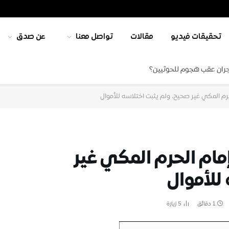
تحقيقات فيديو
مقالات
تواصل معنا
عن صدق
جران عقب هجوم للحوثيين؟
م المكي غير صحيح، ولم يثبت اختلاسه للأموال
ام الحرم المكي غير
للأموال
1 دقائق
5
زيارة