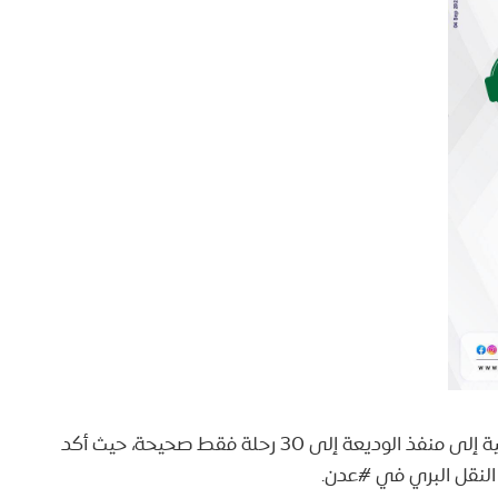
? الوثيقة التي تتحدث عن تقليص عدد الرحلات اليومية إلى منفذ الوديعة إلى 30 رحلة فقط صحيحة، حيث أكد
النقل البري في #عدن.