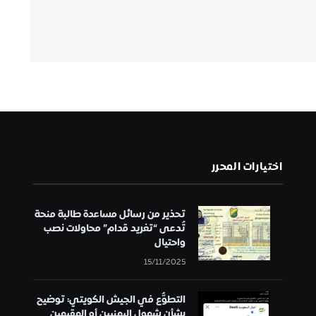
اختيارات المحرر
تحذير من رسائل مساعدة طالبة منحة
تُدعى “تغريد قدام” محاولات نصب
واحتيال
15/11/2025
التطوُّع في الجيش الكويتي: توضيح
بشأن شمول اليمنيين أو المقيمين