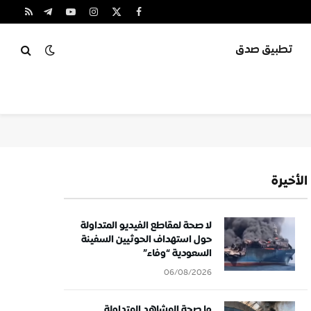
X
فيسبوك
الانستغرام
يوتيوب
تيلقرام
RSS
(Twitter)
تطبيق صدق
الأخيرة
لا صحة لمقاطع الفيديو المتداولة
حول استهداف الحوثيين السفينة
السعودية “وفاء”
06/08/2026
ما صحة المشاهد المتداولة