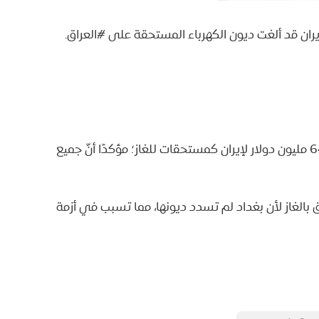
ران قد ألغت ديون الكهرباء المستحقة على #العراق.
? أعلن وزير الكهرباء العراقي أن العراق دفع مليار و649 مليون دولار لإيران كمستحقات للغاز؛ مؤكدًا أنّ جميع
 بالغاز لأن بغداد لم تسدد ديونها، مما تسبب في أزمة