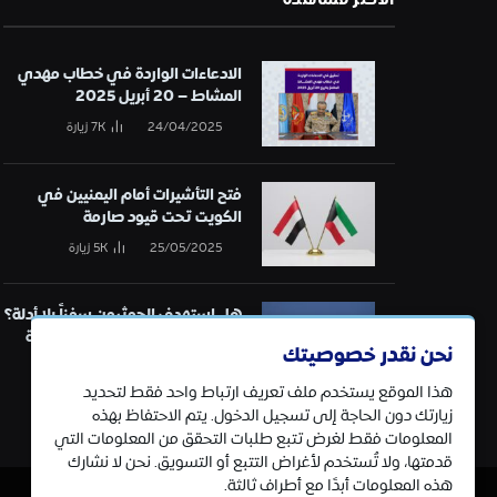
الادعاءات الواردة في خطاب مهدي
المشاط – 20 أبريل 2025
24/04/2025
7K
زيارة
فتح التأشيرات أمام اليمنيين في
الكويت تحت قيود صارمة
25/05/2025
5K
زيارة
هل استهدف الحوثيون سفناً بلا أدلة؟
تحقيق في قائمة الهجمات البحرية
نحن نقدر خصوصيتك
21/01/2025
5K
زيارة
هذا الموقع يستخدم ملف تعريف ارتباط واحد فقط لتحديد
زيارتك دون الحاجة إلى تسجيل الدخول. يتم الاحتفاظ بهذه
المعلومات فقط لغرض تتبع طلبات التحقق من المعلومات التي
قدمتها، ولا تُستخدم لأغراض التتبع أو التسويق. نحن لا نشارك
هذه المعلومات أبدًا مع أطراف ثالثة.