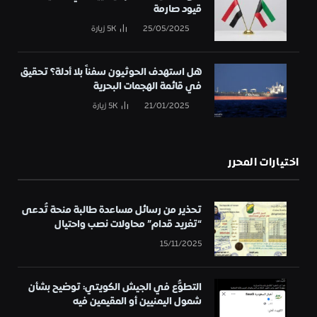
قيود صارمة
25/05/2025
5K
زيارة
هل استهدف الحوثيون سفناً بلا أدلة؟ تحقيق
في قائمة الهجمات البحرية
21/01/2025
5K
زيارة
اختيارات المحرر
تحذير من رسائل مساعدة طالبة منحة تُدعى
“تغريد قدام” محاولات نصب واحتيال
15/11/2025
التطوُّع في الجيش الكويتي: توضيح بشأن
شمول اليمنيين أو المقيمين فيه