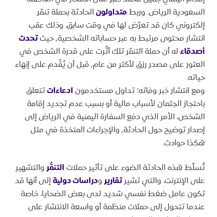
السعودية الرياض. وربط
متداولون
الحادثة بحملة تنمّر
إلكتروني كان قد تعرّض لها في وقت سابق، وذلك عقب
انتشار محتوى مرتبط به عبر حساباته الشخصية٬ حيث
تحدث
أصدقاء
له أن حملة التنمّر تلك أثّرت على قدرة الشخص في
العثور على مصدر رزق لأكثر من عام٬ قبل أن يُقْدم على إنهاء
حياته.
ومع انتشار خبر وفاته؛ تداول مستخدمون
ادعاءات
تتعلق
باحتجاز الجثمان لأسباب مالية أو بسبب عدم تجديد إقامة
الشخص، الأمر الذي دفع السفارة اليمنية في الرياض إلى
إصدار توضيح حول الحادثة٬ والإجراءات المتخذة في مثل
هكذا حوادث.
تُسلّط هذه الحادثة الضوء على تأثير حملات
التنمُّر
والتشهير
على الإنترنت، والتي تشير
تقارير
و
دراسات دولية
إلى أنها قد
تكون عامل ضغط نفسي شديد لدى بعض الضحايا، خاصة
عندما تتحول إلى حملات منظمة أو واسعة الانتشار على