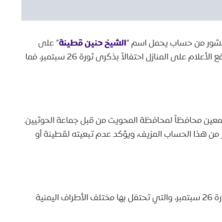
الشيخ حنين قطينة
منشور من حساب يحمل اسم “
” على
منصة “X” يدعو المواطنين في محافظة المحويت لرفع الأعلام على المنازل احتفالاً بذكرى ثورة 26 سبتمبر، فما
معين محافظاً لمحافظة المحويت من قبل جماعة الحوثيين.
ّر من هذا الحساب المزيف، ويؤكد عدم تبعيته لقطينة أو
يأتي ظهور هذا الحساب المنتحل مع اقتراب ذكرى ثورة 26 سبتمبر، والتي تحتفل بها مختلف الأطراف اليمنية