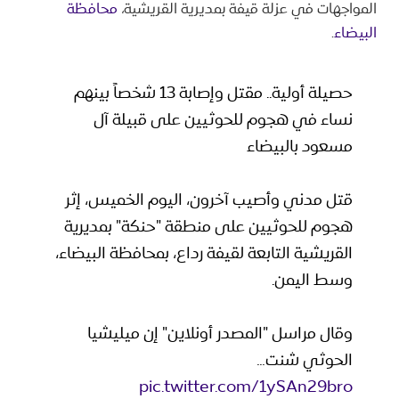
المواجهات في عزلة قيفة بمديرية القريشية،
محافظة
البيضاء
.
حصيلة أولية.. مقتل وإصابة 13 شخصاً بينهم
نساء في هجوم للحوثيين على قبيلة آل
مسعود بالبيضاء
قتل مدني وأصيب آخرون، اليوم الخميس، إثر
هجوم للحوثيين على منطقة "حنكة" بمديرية
القريشية التابعة لقيفة رداع، بمحافظة البيضاء،
وسط اليمن.
وقال مراسل "المصدر أونلاين" إن ميليشيا
الحوثي شنت…
pic.twitter.com/1ySAn29bro