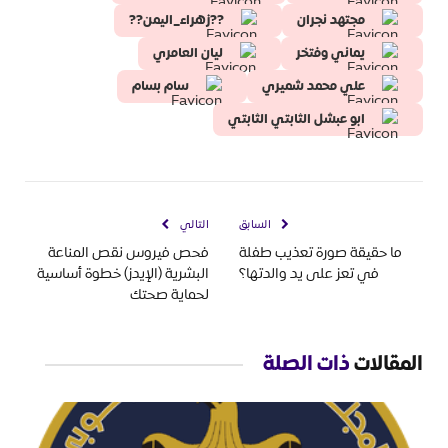
مجتهد نجران
??زهراء_اليمن??
يماني وفتخر
ليان العامري
علي محمد شميري
سام بسام
ابو عبشل الثابتي الثابتي
السابق
التالي
ما حقيقة صورة تعذيب طفلة
فحص فيروس نقص المناعة
في تعز على يد والدتها؟
البشرية (الإيدز) خطوة أساسية
لحماية صحتك
المقالات
ذات الصلة