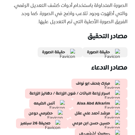
الصورة المتداولة باستخدام أدوات كشف التعديل الرقمي،
والتي أظهرت وجود تلاعب واضح في الصورة. كما وجد
الفريق الصورة الأصلية التي تم التعديل عليها.
مصادر التحقيق
حقيقة الصورة
حقيقة الصورة
مصادر الادعاء
مبارك بلحنف ابو نواف
اسرار زراعة النباتات / فنون الزراعة / دهاليز الزراعة
Alaa Abd Alkarim
أنس الضيعه
مرشد أحمد علي عقل
حضرمي دوعن
حسين حسن ابن مرعي
صحيفة 26 سبتمبر
ܢܚܣيܠܙ ߊ‌ܠܥܼࡅ߭ࡐ‌ܢ̣ي