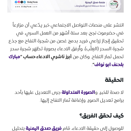
انتشر على منصات التواصل الاجتماعي خبر يدّعي أن مزارعاً
في حضرموت نجح، بعد ستة أشهر من العمل السري، في
تحقيق إنجاز زراعي فريد بدمج غصن من شجرة التفاح مع جذع
شجرة السدر (العِلْب)، وأُرفق الادعاء بصورة تظهر شجرة سدر
تحمل ثمار التفاح. وكان من
أبرز ناشري الادعاء حساب “
مبارك
بلحنف ابو نواف
“
.
الحقيقة
لا صحة للخبر، و
الصورة المتداولة
جرى التعديل عليها بأحد
برامج تعديل الصور، وإضافة ثمار التفاح إليها.
كيف تحقق الفريق؟
للوصول إلى حقيقة الادعاء، قام
فريق صدق اليمنية
بتحليل