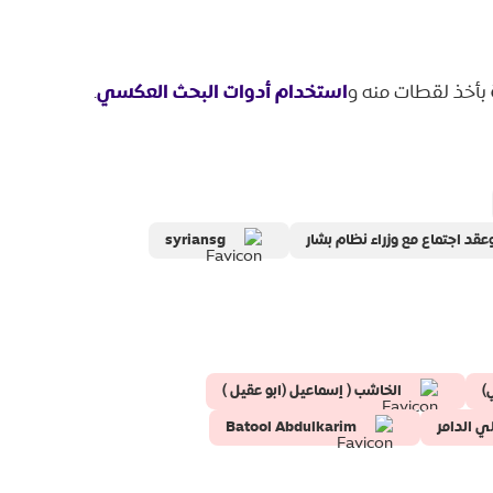
استخدام أدوات البحث العكسي
بأخذ لقطات منه و
.
عقد اجتماع مع وزراء نظام بشار
syriansg
)
الخاشب ( إسماعيل (ابو عقيل )
ي الدامر
Batool Abdulkarim