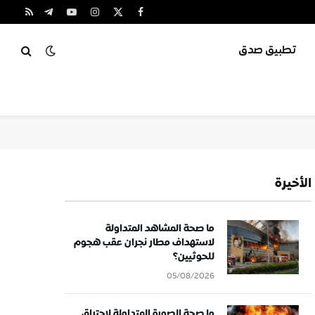
X
فيسبوك
الانستغرام
يوتيوب
تيلقرام
RSS
(Twitter)
تطبيق صدق
الأخيرة
ما صحة المشاهد المتداولة
لاستهداف مطار نجران عقب هجوم
للحوثيين؟
05/08/2026
ما صحة الصورة المتداولة لاحتراق