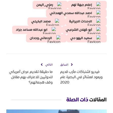
إعلام جبهة نهم
رمزي_اليمن
احمد عبدالله سعدي الهمداني
الاحداث الايرانية
محمد البخيتي
أبو كهلان الشرعبي
ابو عبدالله مساعد جراد
سعيد اليهو دي
الردماني وجدان
السابق
التالي
فيديو اشتباكات مأرب قديم
ما حقيقة تقديم عرض أمريكي
ويعود لعشائر في البصرة عام
للحوثيين للاعتراف بهم مقابل
2020
وقف هجماتهم؟
المقالات
ذات الصلة