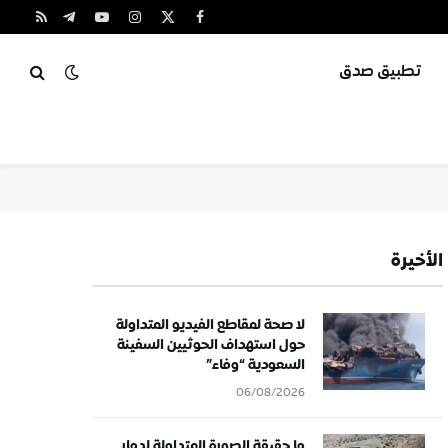
X
فيسبوك
الانستغرام
يوتيوب
تيلقرام
RSS
(Twitter)
تطبيق صدق
الأخيرة
لا صحة لمقاطع الفيديو المتداولة
حول استهداف الحوثيين السفينة
السعودية “وفاء”
06/08/2026
ما حقيقة الصورة المتداولة لدمار