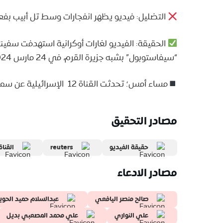
التضليل: فيديو يظهر انفجارات وسط تل أبيب بفعل 
الحقيقة: الفيديو لغارات أوكرانية استهدفت سفين
“سيفاستوبول” بشبه جزيرة القرم، في 24 مارس 2024.
مساء أمس؛ تحدثت القناة 12 الإسرائيلية عن سماع انفجارات في منطقة هرتسيليا، شمال تل أبيب.
مصادر التحقيق
حقيقة الفيديو
reuters
القناة 12 الإسرائيلية تتحدث عن سماع انفجارات في منطقة
مصادر الادعاء
صالح منصر اليافعي
عبدالسلام حميد الحو
علي النواري
علي محمد المصعبي بديل