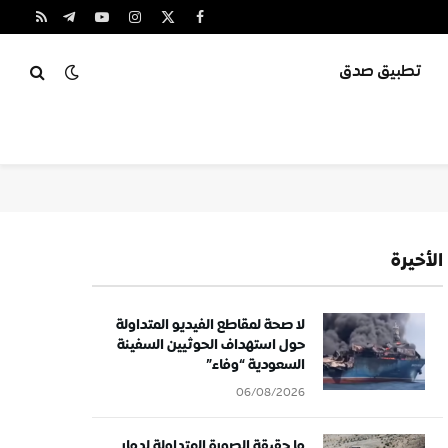
X
فيسبوك
الانستغرام
يوتيوب
تيلقرام
RSS
(Twitter)
تطبيق صدق
الأخيرة
لا صحة لمقاطع الفيديو المتداولة
حول استهداف الحوثيين السفينة
السعودية “وفاء”
06/08/2026
ما حقيقة الصورة المتداولة لدمار