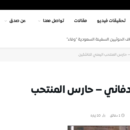
تحقيقات فيديو
مقالات
تواصل معنا
عن صدق
ف الحوثيين السفينة السعودية “وفاء”
 حارس المنتحب اليمني للناشئين.
دفاني – حارس المنتحب
1 دقائق
10
زيارة