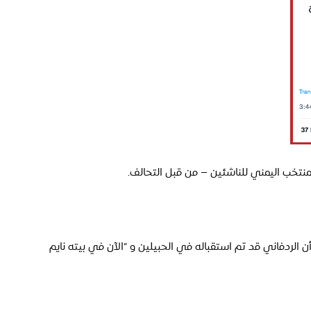
نتخب اليمني للناشئين – من قبل التحالف.
لردفاني قد تم استقباله في الحبيلين و “الآن في بيته نايم