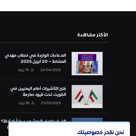
الأكثر مشاهدة
الادعاءات الواردة في خطاب مهدي
المشاط – 20 أبريل 2025
24/04/2025
7K
زيارة
فتح التأشيرات أمام اليمنيين في
الكويت تحت قيود صارمة
25/05/2025
5K
زيارة
هل استهدف الحوثيون سفناً بلا أدلة؟
تحقيق في قائمة الهجمات البحرية
نحن نقدر خصوصيتك